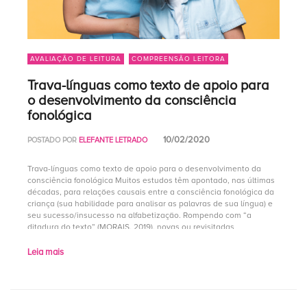
AVALIAÇÃO DE LEITURA
COMPREENSÃO LEITORA
Trava-línguas como texto de apoio para
o desenvolvimento da consciência
fonológica
10/02/2020
POSTADO POR
ELEFANTE LETRADO
Trava-línguas como texto de apoio para o desenvolvimento da
consciência fonológica Muitos estudos têm apontado, nas últimas
décadas, para relações causais entre a consciência fonológica da
criança (sua habilidade para analisar as palavras de sua língua) e
seu sucesso/insucesso na alfabetização. Rompendo com “a
ditadura do texto” (MORAIS, 2019), novas ou revisitadas
proposições didáticas vêm […]
Leia mais