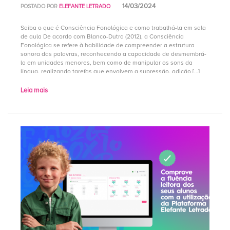
14/03/2024
POSTADO POR
ELEFANTE LETRADO
Saiba o que é Consciência Fonológica e como trabalhá-la em sala
de aula De acordo com Blanco-Dutra (2012), a Consciência
Fonológica se refere à habilidade de compreender a estrutura
sonora das palavras, reconhecendo a capacidade de desmembrá-
la em unidades menores, bem como de manipular os sons da
língua, realizando tarefas que envolvem a supressão, adição […]
Leia mais