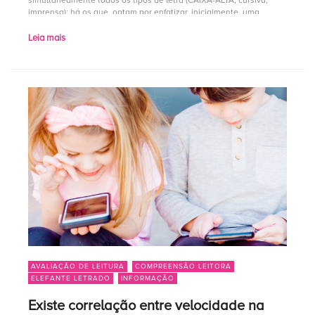
simultaneamente todos os tipos de letra (CAIXA-ALTA, cursiva,
imprensa); há os que optam por enfatizar, inicialmente, uma
dessas variantes. Neste último caso, a […]
Leia mais
AVALIAÇÃO DE LEITURA
COMPREENSÃO LEITORA
ELEFANTE LETRADO
INFORMAÇÃO
Existe correlação entre velocidade na