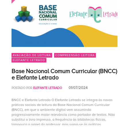
AVALIAÇÃO DE LEITURA
COMPREENSÃO LEITORA
ELEFANTE LETRADO
Base Nacional Comum Curricular (BNCC)
e Elefante Letrado
01/07/2024
POSTADO POR
ELEFANTE LETRADO
BNCC e Elefante Letrado O Elefante Letrado se integra às novas
práticas sociais de leitura da Base Nacional Comum Curricular
(BNCC), em que o ambiente digital vem assumindo
progressivamente maior relevância como portador de textos. Não
substitui o livro impresso, a frequência às bibliotecas físicas,
tampouco o papel do professor, mas soma-se às práticas