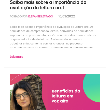
Saiba mais sobre a importância da
avaliação da leitura oral
10/03/2022
POSTADO POR
ELEFANTE LETRADO
Saiba mais sobre a importância da avaliação da leitura oral As
habilidades de compreensão leitora, derivadas de habilidades
superiores do pensamento, só são conquistadas quando o leitor
adquire velocidade de leitura. Assim sendo, é preciso
trabalhar enfaticamente com as crianças no processo
de automatização da leitura – etapa em que a relação fonema/
grafema é internalizada pelo leitor, e os movimentos […]
Leia mais