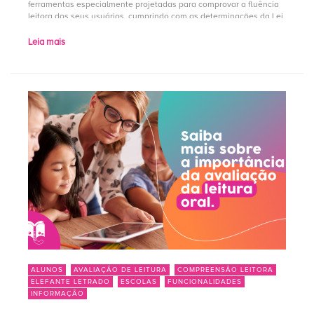
ferramentas especialmente projetadas para comprovar a fluência
leitora dos seus usuários, cumprindo com as determinações da Lei
de Diretrizes e […]
Leia mais
ALUNOS
AVALIAÇÃO DE LEITURA
COMPREENSÃO LEITORA
ELEFANTE LETRADO
ESCOLAS
FUNCIONALIDADES
INFORMAÇÃO